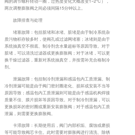
阀的调节螺杆转动一圈，过热度变化大概改变1~2℃），
两次调整膨胀阀之间必须间隔15分钟以上。
故障排查与处理
堵塞故障：包括脏堵和冰堵。脏堵是由于制冷系统杂
质污物积存较多时，使阀孔或过滤网堵塞；冰堵则是由于
系统抽真空不彻底、制冷剂含水量超标等原因导致。对于
脏堵，可以清洗过滤器或更换膨胀阀；对于冰堵，可以更
换干燥过滤器，重新对系统抽真空，并按需补充合格制冷
剂。
泄漏故障：包括制冷剂泄漏和感温包内工质泄漏。制
冷剂泄漏可能是由于阀门密封圈老化、损坏或安装不当等
原因导致；感温包内工质泄漏则可能是由于感温机构焊接
质量不佳、膜片损坏等原因导致。对于制冷剂泄漏，可以
更换损坏的密封圈或重新安装膨胀阀；对于感温包内工质
泄漏，则需要更换膨胀阀。
卡滞故障：长期使用后，阀门内部积垢、腐蚀或磨损
等可能导致阀芯卡住。此时需要对膨胀阀进行清洗、除锈