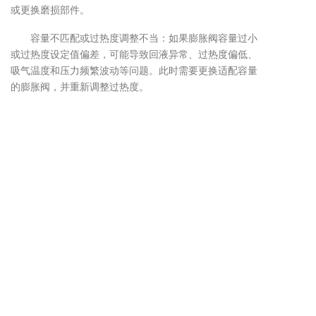
或更换磨损部件。
容量不匹配或过热度调整不当：如果膨胀阀容量过小
或过热度设定值偏差，可能导致回液异常、过热度偏低、
吸气温度和压力频繁波动等问题。此时需要更换适配容量
的膨胀阀，并重新调整过热度。
上一篇：
汽车空调热力膨胀阀安装过程中需要注意...
下一篇：
汽车空调热力膨胀阀的操作步骤