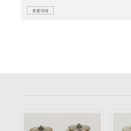
产品。
查看详情
本公司生产的各种KD系列车用膨胀阀规格齐全
质：R134a；公称容量0.5T、1.0T、1.2T、1.5
目前公司已和吉利、夏利、长安之星、五菱、三
东南亚等国际市场。
公司始终不渝的坚持“以质量求生存，以效率求
汽车膨胀阀