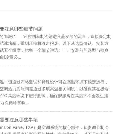
要注意哪些细节问题
统的"咽喉"——它控制着制冷剂进入蒸发器的流量，直接决定制
结冰堵塞，重则压缩机液击报废。以下从选型确认、安装方
试五个维度，把每一个细节说透。一、安装前的选型与检查
冷量必...
温，但通过严格测试和特殊设计可在高温环境下稳定运行，
空调热力膨胀阀需通过多项高温相关测试，以确保其在极端
20℃高温环境下进行测试，确保膨胀阀在高温下不会发生泄
次循环试验...
需要注意哪些事项
ansion Valve, TXV）是空调系统的核心部件，负责调节制冷
其安装质量直接影响系统性能、能效和寿命。以下是安装过