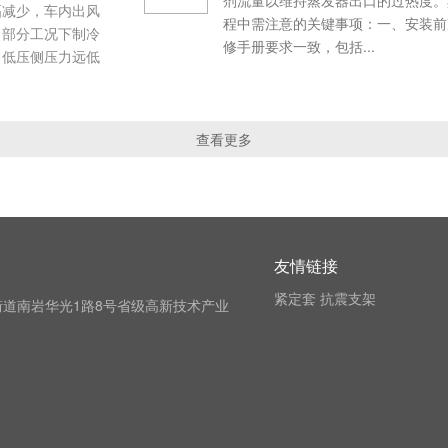
幅减少，车内出风
程中需注意的关键事项：一、安装前
，部分工况下制冷
修手册要求一致，包括...
，低压侧压力远低
查看更多
友情链接
紧定套
抗震支架
道南岩华光1路8号省级高新技术产业