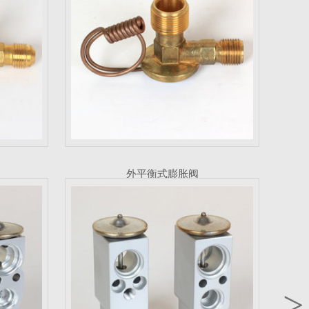
汽车空调系统膨胀阀
外平衡式膨胀阀
>
阀
热力膨胀阀