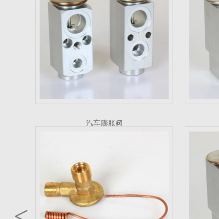
内平衡式热力膨胀阀
汽车膨胀阀
<
膨胀阀