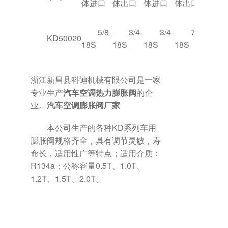
体进口
体出口
体进口
体出口
5/8-
3/4-
3/4-
7/8-
KD50020
18S
18S
18S
18S
浙江新昌县科迪机械有限公司是一家
专业生产
汽车空调热力膨胀阀
的企
业。
汽车空调膨胀阀厂家
本公司生产的各种KD系列车用
膨胀阀规格齐全，具有调节灵敏，寿
命长，适用性广等特点；适用介质：
R134a；公称容量0.5T、1.0T、
1.2T、1.5T、2.0T。