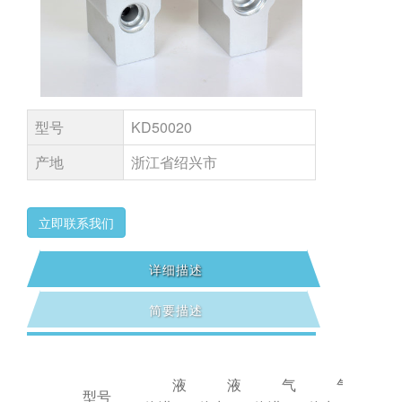
型号
KD50020
产地
浙江省绍兴市
立即联系我们
详细描述
简要描述
液
液
气
气
型号