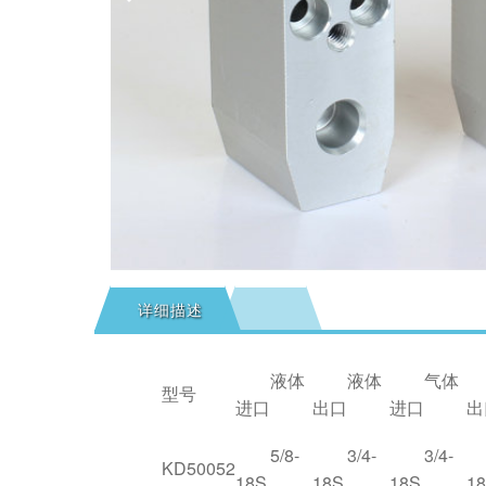
详细描述
液体
液体
气体
型号
进口
出口
进口
出
5/8-
3/4-
3/4-
KD50052
18S
18S
18S
1