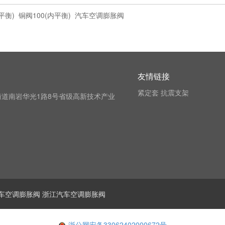
平衡)
铜阀100(内平衡)
汽车空调膨胀阀
友情链接
紧定套
抗震支架
道南岩华光1路8号省级高新技术产业
车空调膨胀阀
浙江汽车空调膨胀阀
浙公网安备33062402000672号