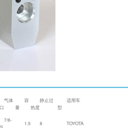
气体
容
静止过
适用车
口
量
热度
型
7/8-
1.5
8
TOYOTA
8S