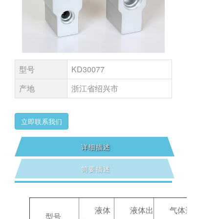
型号
KD30077
产地
浙江省绍兴市
立即联系我们
详细描述
简要描述
液体
液体出
气体进
型号