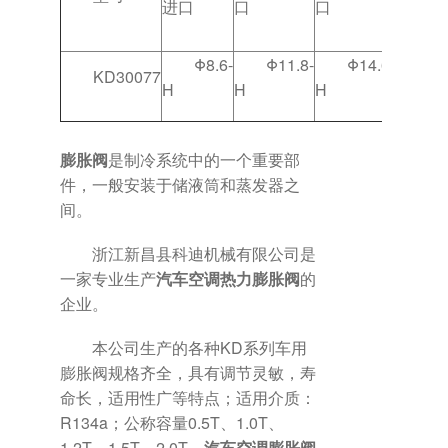
进口
口
口
Φ8.6-
Φ11.8-
Φ14.6-
KD30077
H
H
H
膨胀阀
是制冷系统中的一个重要部
件，一般安装于储液筒和蒸发器之
间。
浙江新昌县科迪机械有限公司是
一家专业生产
汽车空调热力膨胀阀
的
企业。
本公司生产的各种KD系列车用
膨胀阀规格齐全，具有调节灵敏，寿
命长，适用性广等特点；适用介质：
R134a；公称容量0.5T、1.0T、
1.2T、1.5T、2.0T。
汽车空调膨胀阀