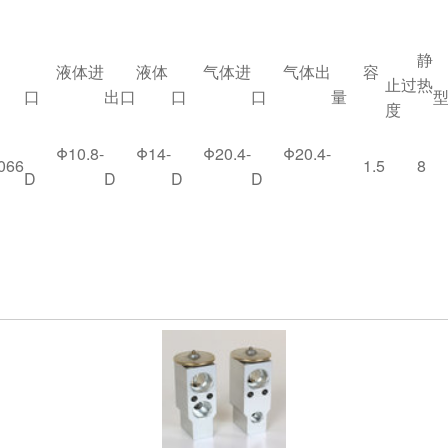
静
液体进
液体
气体进
气体出
容
止过热
口
出口
口
口
量
度
Φ10.8-
Φ14-
Φ20.4-
Φ20.4-
066
1.5
8
D
D
D
D